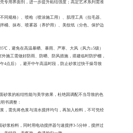
壳专用界面剂，进一步提升粘结强度；高定艺术系列需准
不同规格）、喷枪（喷涂施工用）、肌理工具（拉毛器、
拌桶、抹布、喷雾器（养护用）、美纹纸（分色、保护边
35℃，避免在高温暴晒、暴雨、严寒、大风（风力≥5级）
；室外施工需做好防雨、防晒、防风措施，搭建临时防护棚，
下午4点后），避开中午高温时段，防止砂浆过快干燥导致
饰面砂浆的粘结性能与美学效果，杜绝因调配不当导致的色
说明书调整：
浆，需先将色浆与清水搅拌均匀，再加入粉料，不可凭经
砂浆粉料，同时用电动搅拌器匀速搅拌3-5分钟，搅拌过