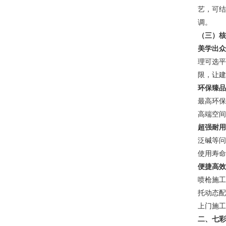
艺，可结
调。
（三）核
美学出众
理可选平
限，让建
环保臻品
最高环保
高端空间
超强耐用
泛碱等问
使用寿命
便捷高效
喷枪施工
托动态配
上门施工
二、七彩