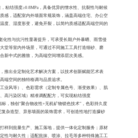
5标准，粘结强度≥0.8MPa，具备优异的憎水性、抗裂性与耐候
质感，适配室内外墙面常规装饰，涵盖高端住宅、办公空
温度、湿度形变，避免开裂，以简约质感适配高端空间的
、抗老化性与抗污性显著提升，可承受长期户外暴晒、雨雪侵
大堂等室内外场景，可通过不同施工工具打造细砂、磨
合新中式的雅致，为高端空间增添层次美感。
，推出全定制化艺术解决方案，以技术创新赋能艺术表
高端空间的独特格调与品质追求。
工业风等）、色彩需求（定制专属色号、渐变效果）、肌
、高污染区域）精准调配配方，可实现粘结强度
性能指标，独创“聚合物改性+无机矿物锁色技术”，色彩持久度
适配复杂造型、异形墙面的装饰需求，可创造性地打造朦砂
打样到批量生产、施工落地，提供一体化定制服务；原材
定性与耐久性；适配批抹、喷涂、拉毛等多种特殊施工工