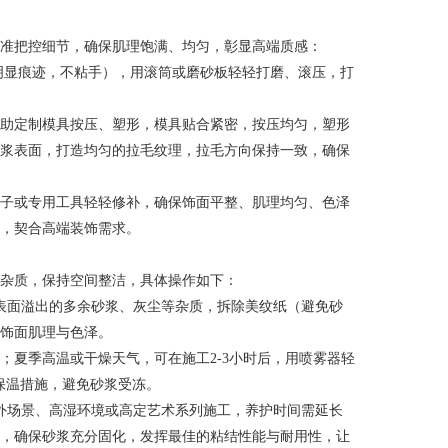
准把控细节，确保肌理饱满、均匀，彰显高端质感：
明显痕迹，不粘手），用滚筒或磨砂板轻轻打磨、滚压，打
助定制模具按压、塑形，模具贴合紧密，按压均匀，塑形
浆表面，打造均匀的拉毛纹理，拉毛方向保持一致，确保
子或专用工具轻轻修补，确保饰面平整、肌理均匀、色泽
，契合高端装饰需求。
杂质，保持空间整洁，具体操作如下：
表面溢出的多余砂浆、灰尘等杂质，拆除美纹纸（避免砂
饰面肌理与色泽。
；夏季高温或干燥天气，可在施工2-3小时后，用喷雾器轻
保温措施，避免砂浆受冻。
外场景、高湿环境或高定艺术系列施工，养护时间需延长
吹，确保砂浆充分固化，发挥最佳的粘结性能与耐用性，让