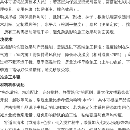
具体可咨询品牌技术人员）；若基层为保温层或光滑基层，需搭配七彩贝
理模具、专用色浆（如需渐变、撞色效果）。
动搅拌器（确保搅拌均匀）、批刮工具（刮板、抹子，根据肌理需求选用
术刮板、定制模具等）、水平尺（检测平整度）、卷尺（测量定位）、搅
，所有工具需提前清理干净，避免杂质影响施工效果与饰面美观。
环境要求
直接影响饰面效果与产品性能，需满足以下高端施工标准：温度控制在5-
气施工；室内施工需保持通风良好，降低环境湿度（相对湿度≤70%）
过程不受环境干扰。夏季高温时段，尽量选择早晚施工（上午10点前、
季施工需做好保温措施，避免砂浆受冻。
准施工步骤
材料科学调配
“先水后粉、精准配比、充分搅拌、静置熟化”的原则，最大化发挥彩饰
开裂、起砂等问题，常规重量比参考值为粉料:水=3:1，具体可根据产品
：严格按照产品说明书规定的比例加水，若为高定艺术系列需添加专用色
减水量或色浆用量，避免影响砂浆的施工性、粘结强度与色泽均匀度。
：将适量清水（或清水+色浆）倒入搅拌桶中，缓慢加入七彩贝壳彩饰饰面