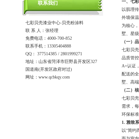
一、七彩
联系我们
以肌理传
外墙保温
七彩贝壳漆业中心-贝壳粉涂料
为核心，
联 系 人：张经理
墅、星级
免费电话：4000-700-852
（一）品
联系手机：13305404888
七彩贝壳
QQ： 377514385 / 2801999271
品质管控
地址：山东省菏泽市巨野县开发区327
A+认证
国道南(开发区政府对过)
配送的全
网址：www.qcbkqy.com
墅、高端
（二）核
七彩贝壳
需求，每
环保标
1. 雅
以“简约
面与室内