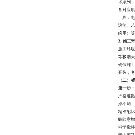
术系列，
备对应肌
工具：电
滚筒、艺
缘用）等
3. 施工
施工环境
等极端天
确保施工
开裂；冬
（二）标
第一步：
严格遵循
泽不均、
精准配比
验随意增
科学搅拌