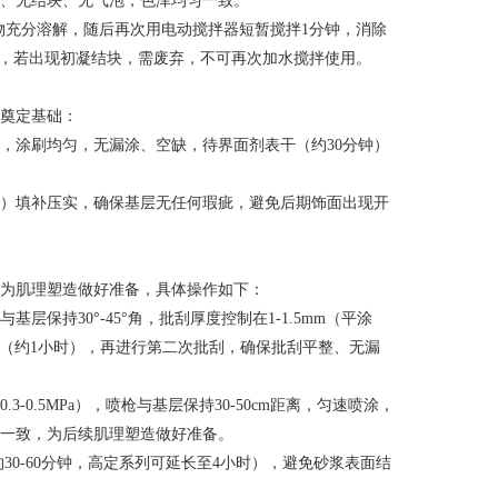
、无结块、无气泡，色泽均匀一致。
物充分溶解，随后再次用电动搅拌器短暂搅拌1分钟，消除
），若出现初凝结块，需废弃，不可再次加水搅拌使用。
奠定基础：
，涂刷均匀，无漏涂、空缺，待界面剂表干（约30分钟）
）填补压实，确保基层无任何瑕疵，避免后期饰面出现开
为肌理塑造做好准备，具体操作如下：
持30°-45°角，批刮厚度控制在1-1.5mm（平涂
后（约1小时），再进行第二次批刮，确保批刮平整、无漏
.5MPa），喷枪与基层保持30-50cm距离，匀速喷涂，
一致，为后续肌理塑造做好准备。
0-60分钟，高定系列可延长至4小时），避免砂浆表面结