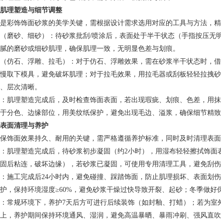
肌理塑造与细节调整
是彩饰饰面砂浆的美学关键，需根据设计需求选用对应的工具与方法，精
（磨砂、细砂）：待砂浆批刮/喷涂后，表面处于半干状态（手指按压无
腻的磨砂或细砂肌理，确保肌理一致，无明显色差与划痕。
（仿石、浮雕、拉毛）：对于仿石、浮雕效果，需在砂浆半干状态时，借
慢取下模具，避免破坏肌理；对于拉毛效果，用拉毛器或刮板轻轻拉拽砂
、层次清晰。
：肌理塑造完成后，及时检查饰面表面，若出现瑕疵、划痕、色差，用抹
于分色、边缘部位，用美纹纸保护，避免出现毛边、溢浆，确保细节精致
表面清理与养护
保饰面效果持久、耐用的关键，需严格遵循养护标准，同时及时清理表面
：肌理塑造完成后，待砂浆初步凝固（约2小时），用湿布轻轻擦拭饰面
固后粘连，破坏边缘），若砂浆已凝固，可使用专用清理工具，避免刮伤
：施工完成后24小时内，避免碰撞、踩踏饰面，防止肌理损坏、表面划伤
护，保持环境湿度≥60%，避免砂浆干燥过快导致开裂、起砂；冬季做好
：常规环境下，养护7天后方可进行后续装饰（如封釉、打蜡）；若为室
以上，养护期间保持环境通风、湿润，避免高温暴晒、暴雨冲刷、强风直