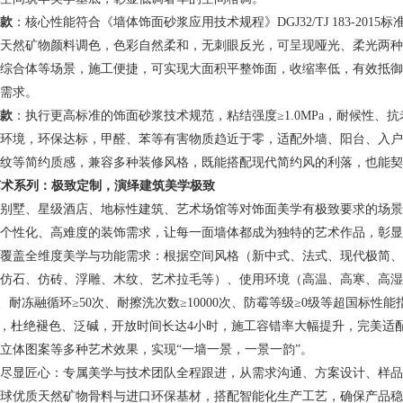
款
：核心性能符合《墙体饰面砂浆应用技术规程》DGJ32/TJ 183-201
天然矿物颜料调色，色彩自然柔和，无刺眼反光，可呈现哑光、柔光两种
综合体等场景，施工便捷，可实现大面积平整饰面，收缩率低，有效抵御
需求。
款
：执行更高标准的饰面砂浆技术规范，粘结强度≥1.0MPa，耐候性
环境，环保达标，甲醛、苯等有害物质趋近于零，适配外墙、阳台、入户
纹等简约质感，兼容多种装修风格，既能搭配现代简约风的利落，也能契
定艺术系列：极致定制，演绎建筑美学极致
别墅、星级酒店、地标性建筑、艺术场馆等对饰面美学有极致要求的场景
个性化、高难度的装饰需求，让每一面墙体都成为独特的艺术作品，彰显
覆盖全维度美学与功能需求：根据空间风格（新中式、法式、现代极简、
仿石、仿砖、浮雕、木纹、艺术拉毛等）、使用环境（高温、高寒、高湿
MPa、耐冻融循环≥50次、耐擦洗次数≥10000次、防霉等级≥0级等超国标
%，杜绝褪色、泛碱，开放时间长达4小时，施工容错率大幅提升，完美
立体图案等多种艺术效果，实现“一墙一景，一景一韵”。
尽显匠心：专属美学与技术团队全程跟进，从需求沟通、方案设计、样品
球优质天然矿物骨料与进口环保基材，搭配智能化生产工艺，确保产品稳