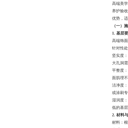
高端美学
养护验收
优势，适
（一）施
1. 基
高端饰面
针对性处
坚实度：
大孔洞需
平整度：
面肌理不
洁净度：
或涂刷专
湿润度：
低的基层
2. 材
材料：根