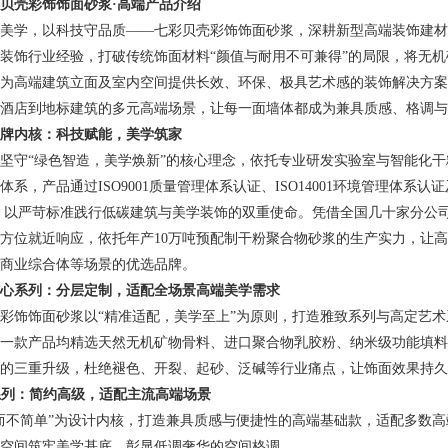
贝壳彩饰饰面砂浆·高端产品介绍
美学，以科技守品质——七彩贝壳彩饰饰面砂浆，深耕新型高端装饰建材
装饰行业经验，打破传统饰面材料“颜值与耐用不可兼得”的局限，将无
为高端建筑立面及室内空间提供长效、环保、极具艺术感的装饰解决方案
酒店到地标建筑的多元高端场景，让每一面墙体都成为兼具质感、格调与
牌内核：科技赋能，美学筑家
坚守“绿色智造，美学焕新”的核心理念，依托专业研发实验室与智能化
体系，产品通过ISO9001质量管理体系认证、ISO14001环境管理体
，以严苛标准践行低碳建筑与美学装饰的双重使命。凭借全国几十家分公
方位就近响应，依托年产10万吨预配制干粉聚合物砂浆的生产实力，让
商业综合体等场景的优选品牌。
心系列：分层定制，适配全场景高端美学需求
彩饰饰面砂浆以“精准适配，美学至上”为原则，打造雅致系列与高定艺
一款产品均精选天然无机矿物骨料、进口聚合物乳胶粉、纳米级功能填料
准的三重升级，杜绝褪色、开裂、起砂、泛碱等行业痛点，让饰面效果持久
致系列：简约高级，适配主流高端场景
而不简单”为设计内核，打造兼具质感与便捷性的高端基础款，适配多数
空间筑牢美学基底，彰显低调奢华的空间格调。