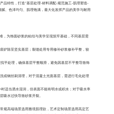
品特性，打造“基层处理-材料调配-规范施工-肌理塑造-
细腻、色泽均匀、肌理饱满，最大化发挥产品的美学与耐用
标准，为饰面砂浆的粘结与美学呈现筑牢基础，不同基层需
底铲除至坚实基层；裂缝处用专用修补砂浆修补平整，较
层找平处理，确保基层平整顺滑，避免因基层不平整导致饰
洗或钢丝刷清理，对于混凝土光面基层，需进行毛化处理
2小时适当洒水湿润，但表面不能有明水或积水；对于吸水率
层吸水过快导致砂浆开裂。
常规高端场景选用雅境肌理款，艺术定制场景选用高定艺