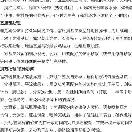
当补充清水（严格控制总量），直至砂浆呈均匀、细腻的膏糊状，无颗粒
：搅拌完成后，静置3-5分钟（熟化过程），让粉料充分吸收水分，聚合
可使用。搅拌好的砂浆需在2-4小时内用完（高温环境下缩短至1小时内
基层预处理
理是确保饰面持久牢固的关键，需根据基层类型针对性操作，为后续施工
：对于光滑基层（如混凝土光面、石膏板），需涂刷七彩贝壳专用界面剂
行砂浆批刮，增强基层与砂浆的粘结力，杜绝后期脱落。
：对基层残留的细小裂缝、孔洞，用调配好的饰面砂浆（或专用修补砂浆
等问题，保障饰面的平整度与完整性。
规范批刮/喷涂砂浆
需求选择批刮或喷涂施工，兼顾平整度与效率，确保砂浆均匀覆盖基层，
（常规肌理、平涂效果）：用刮板将调配好的砂浆均匀批刮于基层，刮板与基层保
-3mm（肌理款），分两次批刮，第一次批刮薄而均匀（打底），待表干
痕、色泽均匀，避免出现厚薄不均的情况。
（大面积、细腻肌理效果）：将调配好的砂浆倒入喷枪，调整喷枪压力（0.3-0
均匀，无漏喷、流挂现象，喷涂完成后，用抹子轻轻压平表面，确保色泽
：批刮/喷涂好的砂浆需在开放时间内完成肌理塑造（常规环境开放时间约3
肌理塑造效果，若砂浆已结皮，需铲除后重新批刮/喷涂。