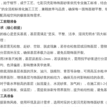
，始于细节，成于工艺。七彩贝壳彩饰饰面砂浆依托专业施工标准，结合产
”的全流程标准化施工工艺，兼顾效率与品质，确保每一面饰面都平整、
配高端空间的极致装饰需求。
工前期准备
层要求（核心前提）
的核心是坚实基底，基层需满足“坚实、平整、洁净、湿润无明水”四大
理：
基层需无松散、起砂、空鼓、脱皮现象，若存在松散层或旧饰面层，需彻
分层填补压实，确保基层承载力达标，避免后期饰面开裂。
用2米靠尺检测，基层误差应≤2mm，若误差较大，需用找平砂浆进行分
均、色泽偏差，影响整体美学效果。
彻底清除基层表面的浮灰、油污、脱模剂、青苔等杂物，可用高压水枪冲
用界面剂，增强基层与饰面砂浆的粘结力，确保无任何影响粘结的杂质。
对于吸水率较高的基层（如混凝土、水泥砂浆、加气砖），在施工前1-
（如石膏板、保温层），需提前涂刷专用界面剂，提升粘结性能，避免基
料与工具准备
据装饰风格、使用环境及设计需求，选用对应的七彩贝壳彩饰饰面砂浆（