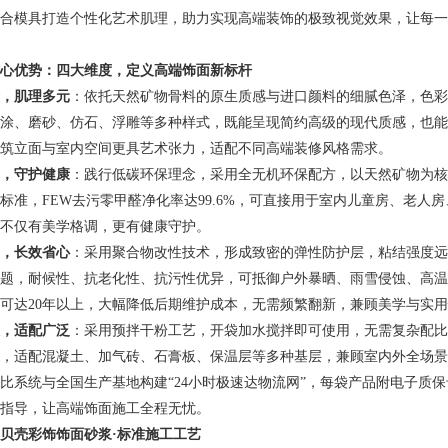
合模具打造个性化艺术肌理，助力实现高端装饰的极致视觉效果，让每一
心优势：四大维度，定义高端饰面新标杆
，肌理多元
：依托天然矿物骨料的原生质感与进口颜料的细腻色泽，色彩
涂、磨砂、仿石、浮雕等多种样式，既能呈现简约高级的现代质感，也能
筑立面与室内空间更具艺术张力，适配不同高端装修风格需求。
，守护健康
：践行低碳环保理念，采用全无机环保配方，以天然矿物为核
标准，FEW去污零甲醛净化率达99.6%，可直接用于室内儿童房、老人
不仅有美学格调，更有健康守护。
，长效省心
：采用聚合物改性技术，形成致密的弹性防护层，粘结强度远
题，耐候性、抗老化性、抗污性优异，可抵御户外暴晒、雨雪侵蚀、高温
可达20年以上，大幅降低后期维护成本，无需频繁翻新，兼顾美学与实
，适配广泛
：采用预拌干粉工艺，开袋加水搅拌即可使用，无需复杂配比
，适配混凝土、加气砖、石膏板、保温层等多种基层，兼顾室内外全场景
比系统与全国生产基地构建“24小时极速达物流网”，每袋产品附电子质保
指导，让高端饰面施工全程无忧。
贝壳彩饰饰面砂浆·标准施工工艺