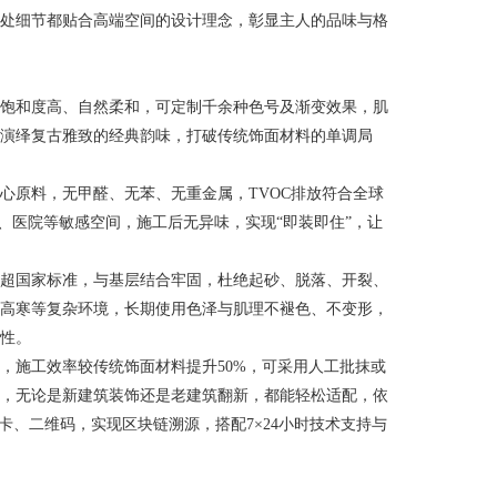
处细节都贴合高端空间的设计理念，彰显主人的品味与格
饱和度高、自然柔和，可定制千余种色号及渐变效果，肌
演绎复古雅致的经典韵味，打破传统饰面材料的单调局
心原料，无甲醛、无苯、无重金属，TVOC排放符合全球
房、医院等敏感空间，施工后无异味，实现“即装即住”，让
超国家标准，与基层结合牢固，杜绝起砂、脱落、开裂、
高寒等复杂环境，长期使用色泽与肌理不褪色、不变形，
用性。
，施工效率较传统饰面材料提升50%，可采用人工批抹或
，无论是新建筑装饰还是老建筑翻新，都能轻松适配，依
卡、二维码，实现区块链溯源，搭配7×24小时技术支持与