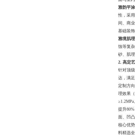
雅韵平涂
性，采用
间、商业
基础装饰
雅境肌理
蚀等复杂
砂、肌理
2. 高
针对顶级
达，满足
定制方向
理效果（
≥1.2
提升80
面、凹凸
核心优势
料精选全