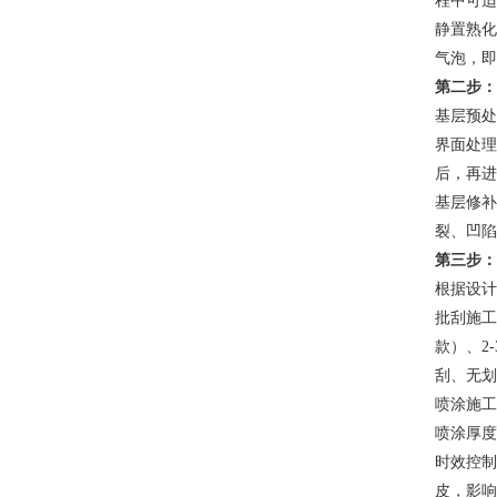
程中可适
静置熟化
气泡，即
第二步：
基层预处
界面处理
后，再进
基层修补
裂、凹陷
第三步：
根据设计
批刮施工
款）、2
刮、无划
喷涂施工
喷涂厚度
时效控制
皮，影响