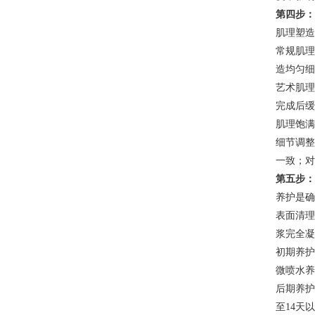
第四步：
肌理塑造
常规肌理
造均匀细
艺术肌理
完成后缓
肌理饱满
细节调整
一致；对
第五步：
养护是确
表面清理
浆完全凝
初期养护
微喷水养
后期养护
至14天